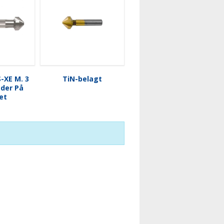
-XE M. 3
TiN-belagt
der På
et