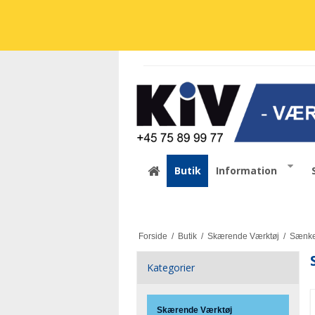
Butik
Information
Forside
/
Butik
/
Skærende Værktøj
/
Sænker
Kategorier
Skærende Værktøj