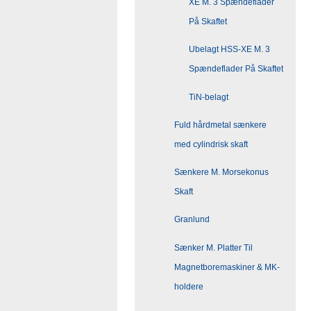
XE M. 3 Spændeflader
På Skaftet
Ubelagt HSS-XE M. 3
Spændeflader På Skaftet
TiN-belagt
Fuld hårdmetal sænkere
med cylindrisk skaft
Sænkere M. Morsekonus
Skaft
Granlund
Sænker M. Platter Til
Magnetboremaskiner & MK-
holdere