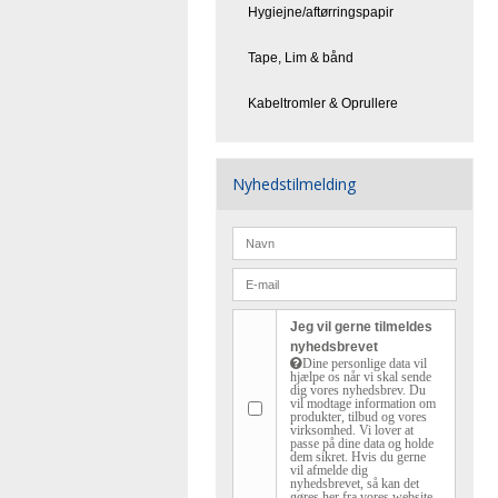
Hygiejne/aftørringspapir
Tape, Lim & bånd
Kabeltromler & Oprullere
Nyhedstilmelding
Jeg vil gerne tilmeldes
nyhedsbrevet
Dine personlige data vil
hjælpe os når vi skal sende
dig vores nyhedsbrev. Du
vil modtage information om
produkter, tilbud og vores
virksomhed. Vi lover at
passe på dine data og holde
dem sikret. Hvis du gerne
vil afmelde dig
nyhedsbrevet, så kan det
gøres her fra vores website.