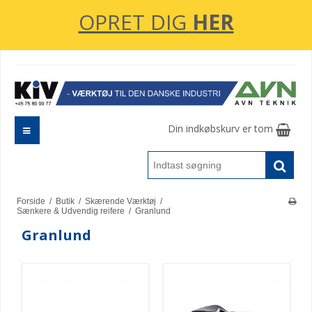
OPRET DIG
HER
Din indkøbskurv er tom
Forside
/
Butik
/
Skærende Værktøj
/
Sænkere & Udvendig reifere
/
Granlund
Granlund