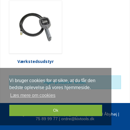
Værkstedsudstyr
Vi bruger cookies for at sikre, at du får den
Ingen produkter fundet.
bedste oplevelse på vores hjemmeside.
Læs mere om cookies
Ok
Kolding Industri Værktøj Aps | Egsagervej 9 | 8230 Åbyhøj |
75 89 99 77 | ordre@kivtools.dk