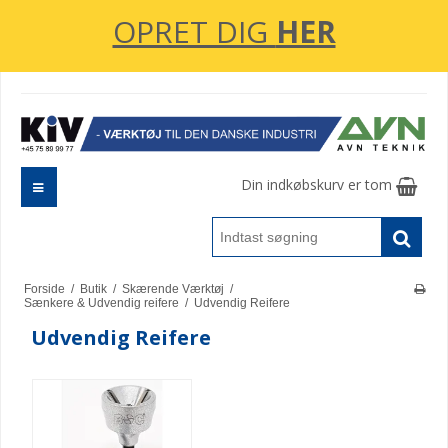
OPRET DIG
HER
Din indkøbskurv er tom
Forside
/
Butik
/
Skærende Værktøj
/
Sænkere & Udvendig reifere
/
Udvendig Reifere
Udvendig Reifere