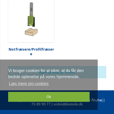
Notfræsere/Profilfræser
e
Vi bruger cookies for at sikre, at du får den
Ingen produkter fundet.
bedste oplevelse på vores hjemmeside.
Læs mere om cookies
Ok
Kolding Industri Værktøj Aps | Egsagervej 9 | 8230 Åbyhøj |
75 89 99 77 | ordre@kivtools.dk