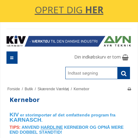
OPRET DIG
HER
Din indkøbskurv er tom
Forside
/
Butik
/
Skærende Værktøj
/
Kernebor
Kernebor
KIV
er storimportør af det omfattende program fra
KARNASCH
.
TIPS:
ANVEND
HARDLINE
KERNEBOR OG OPNÅ MERE
END DOBBEL STANDTID!