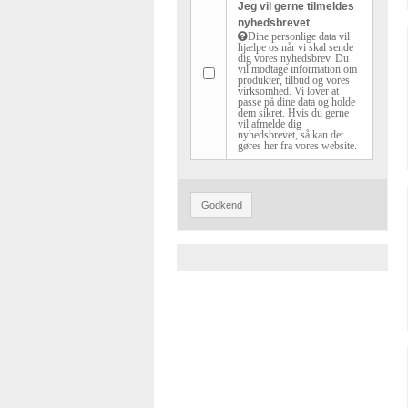
Jeg vil gerne tilmeldes
nyhedsbrevet
Dine personlige data vil
hjælpe os når vi skal sende
dig vores nyhedsbrev. Du
vil modtage information om
produkter, tilbud og vores
virksomhed. Vi lover at
passe på dine data og holde
dem sikret. Hvis du gerne
vil afmelde dig
nyhedsbrevet, så kan det
gøres her fra vores website.
Godkend