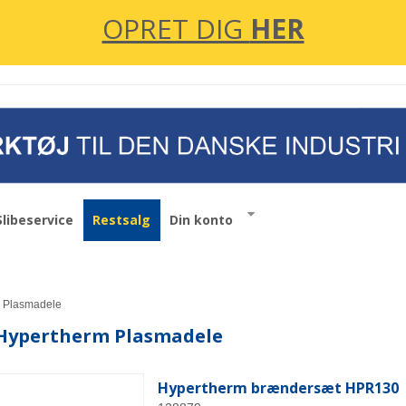
OPRET DIG
HER
Slibeservice
Restsalg
Din konto
 Plasmadele
Hypertherm Plasmadele
Hypertherm brændersæt HPR130