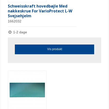
Schweisskraft hovedbøjle Med
nakkeskrue For VarioProtect L-W
Svejsehjelm
1662032
1-2 dage
Vis produkt