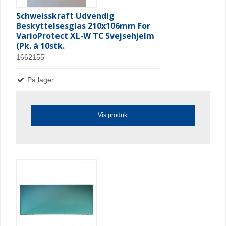
Schweisskraft Udvendig
Beskyttelsesglas 210x106mm For
VarioProtect XL-W TC Svejsehjelm
(Pk. á 10stk.
1662155
På lager
Vis produkt