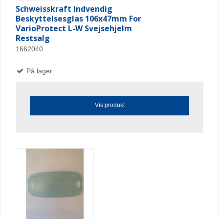
Schweisskraft Indvendig
Beskyttelsesglas 106x47mm For
VarioProtect L-W Svejsehjelm
Restsalg
1662040
På lager
Vis produkt