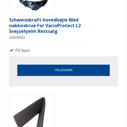
Schweisskraft hovedbøjle Med
nakkeskrue For VarioProtect L2
Svejsehjelm Restsalg
1663003
På lager
Vis produkt