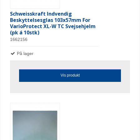
Schweisskraft Indvendig
Beskyttelsesglas 103x57mm For
VarioProtect XL-W TC Svejsehjelm
(pk á 10stk)
1662156
På lager
Vis produkt