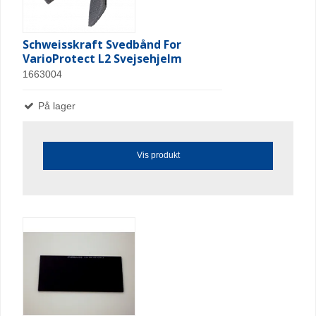
Schweisskraft Svedbånd For
VarioProtect L2 Svejsehjelm
1663004
På lager
Vis produkt