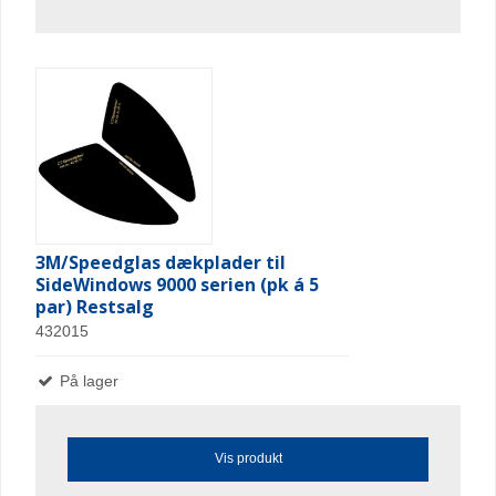
3M/Speedglas dækplader til
SideWindows 9000 serien (pk á 5
par) Restsalg
432015
På lager
Vis produkt