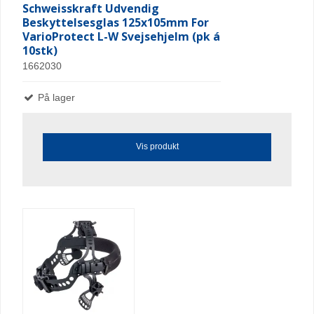
Schweisskraft Udvendig
Beskyttelsesglas 125x105mm For
VarioProtect L-W Svejsehjelm (pk á
10stk)
1662030
På lager
Vis produkt