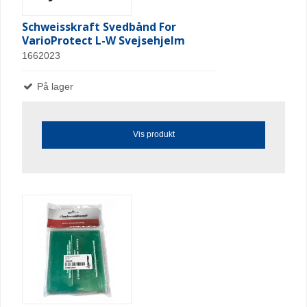
Schweisskraft Svedbånd For
VarioProtect L-W Svejsehjelm
1662023
På lager
Vis produkt