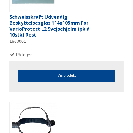
Schweisskraft Udvendig
Beskyttelsesglas 114x105mm For
VarioProtect L2 Svejsehjelm (pk á
10stk) Rest
1663001
På lager
Vis produkt