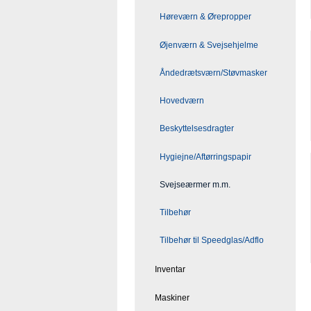
Høreværn & Ørepropper
Øjenværn & Svejsehjelme
Åndedrætsværn/Støvmasker
Hovedværn
Beskyttelsesdragter
Hygiejne/Aftørringspapir
Svejseærmer m.m.
Tilbehør
Tilbehør til Speedglas/Adflo
Inventar
Maskiner