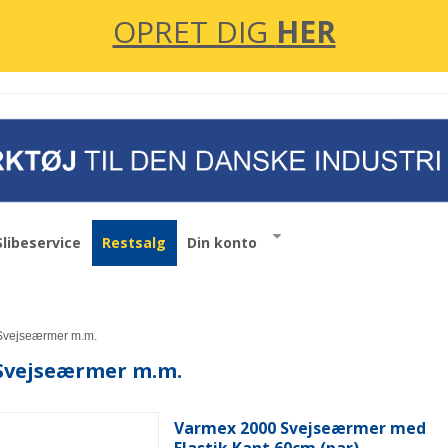
OPRET DIG
HER
Slibeservice
Restsalg
Din konto
Svejseærmer m.m.
Svejseærmer m.m.
Varmex 2000 Svejseærmer med
Elastik Kant 60cm (par)