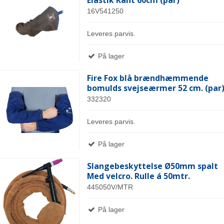
16V541250
Leveres parvis.
På lager
Fire Fox blå brændhæmmende
bomulds svejseærmer 52 cm. (par
332320
Leveres parvis.
På lager
Slangebeskyttelse Ø50mm spalt
Med velcro. Rulle á 50mtr.
445050V/MTR
På lager