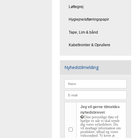
Løftegrej
Hygiejne/aftørringspapir
Tape, Lim & bånd
Kabeltromler & Oprullere
Nyhedstilmelding
Jeg vil gerne tilmeldes
nyhedsbrevet
Dine personlige data vil
hjælpe os når vi skal sende
dig vores nyhedsbrev. Du
vil modtage information om
produkter, tilbud og vores
virksomhed. Vi lover at