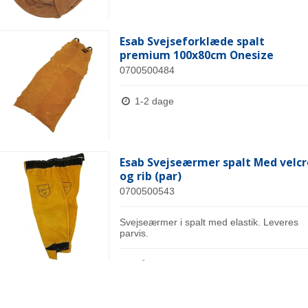
Esab Svejseforklæde spalt
premium 100x80cm Onesize
0700500484
1-2 dage
Esab Svejseærmer spalt Med velcr
og rib (par)
0700500543
Svejseærmer i spalt med elastik. Leveres
parvis.
På lager