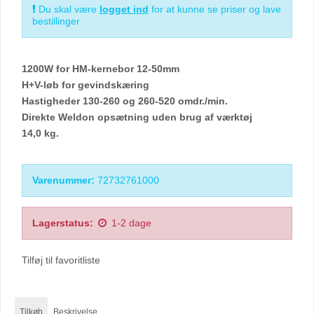
Du skal være
logget ind
for at kunne se priser og lave
bestillinger
1200W for HM-kernebor 12-50mm
H+V-løb for gevindskæring
Hastigheder 130-260 og 260-520 omdr./min.
Direkte Weldon opsætning uden brug af værktøj
14,0 kg.
Varenummer:
72732761000
Lagerstatus:
1-2 dage
Tilføj til favoritliste
Tilkøb
Beskrivelse