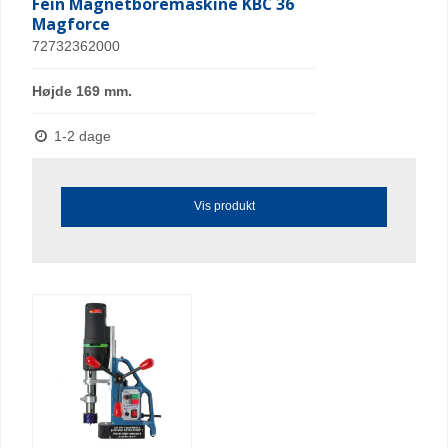
Fein Magnetboremaskine KBC 36
Magforce
72732362000
Højde 169 mm.
1-2 dage
Vis produkt