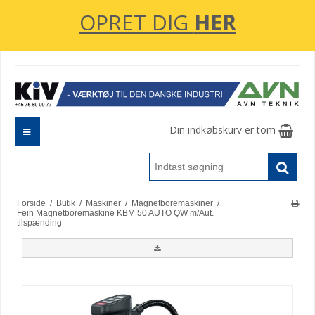
OPRET DIG
HER
Din indkøbskurv er tom
Forside
/
Butik
/
Maskiner
/
Magnetboremaskiner
/
Fein Magnetboremaskine KBM 50 AUTO QW m/Aut.
tilspænding