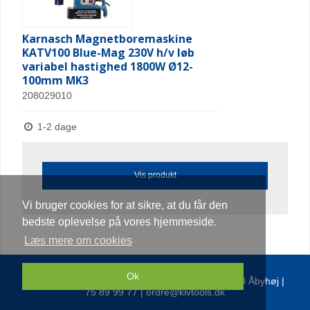
Karnasch Magnetboremaskine
KATV100 Blue-Mag 230V h/v løb
variabel hastighed 1800W Ø12-
100mm MK3
208029010
1-2 dage
Vis produkt
Vi bruger cookies for at sikre, at du får den
bedste oplevelse på vores hjemmeside.
Læs mere om cookies
Ok
Kolding Industri Værktøj Aps | Egsagervej 9 | 8230 Åbyhøj |
75 89 99 77 | ordre@kivtools.dk