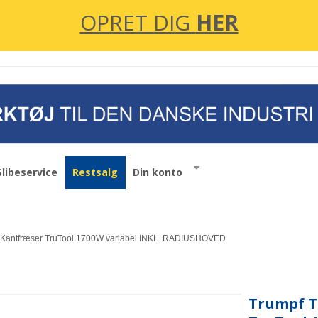
OPRET DIG
HER
Slibeservice
Restsalg
Din konto
Kantfræser TruTool 1700W variabel INKL. RADIUSHOVED
Trumpf T