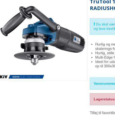
TruTool 
RADIUSH
Du skal væ
og lave bestil
Hurtig og n
skalerings-f
Hurtig, still
Multi-Edge f
Ideel for u
op til 300x
Varenummer
Lagerstatus
Tilføj til favoritli