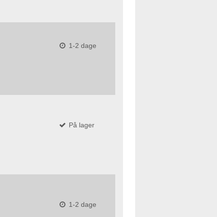
1-2 dage
På lager
1-2 dage