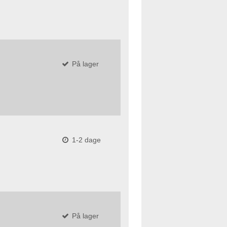
På lager
1-2 dage
På lager