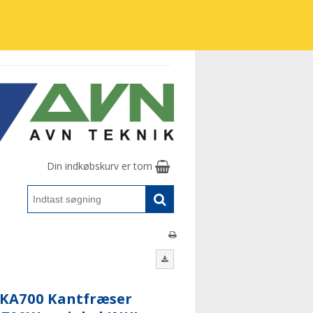
Din indkøbskurv er tom
KA700 Kantfræser