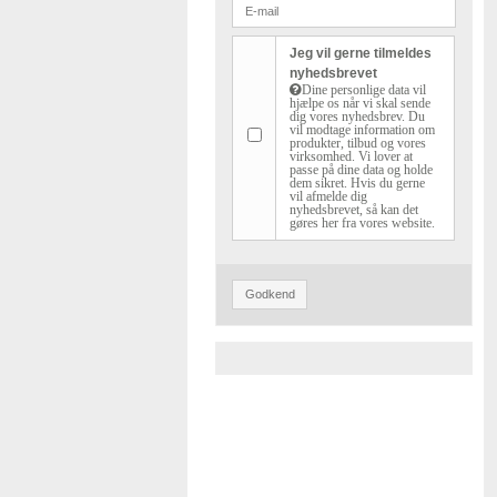
Jeg vil gerne tilmeldes
nyhedsbrevet
Dine personlige data vil
hjælpe os når vi skal sende
dig vores nyhedsbrev. Du
vil modtage information om
produkter, tilbud og vores
virksomhed. Vi lover at
passe på dine data og holde
dem sikret. Hvis du gerne
vil afmelde dig
nyhedsbrevet, så kan det
gøres her fra vores website.
Godkend