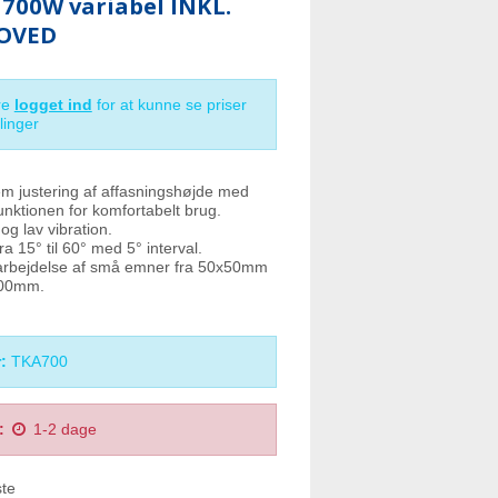
1700W variabel INKL.
OVED
re
logget ind
for at kunne se priser
linger
em justering af affasningshøjde med
unktionen for komfortabelt brug.
e og lav vibration.
ra 15° til 60° med 5° interval.
darbejdelse af små emner fra 50x50mm
300mm.
:
TKA700
:
1-2 dage
ste