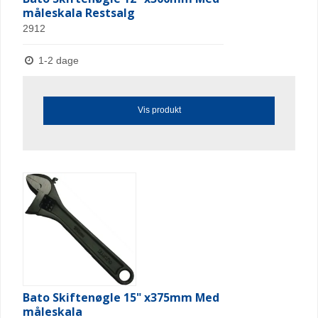
måleskala Restsalg
2912
1-2 dage
Vis produkt
Bato Skiftenøgle 15" x375mm Med
måleskala