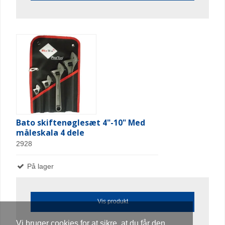
Bato skiftenøglesæt 4"-10" Med
måleskala 4 dele
2928
På lager
Vis produkt
Vi bruger cookies for at sikre, at du får den