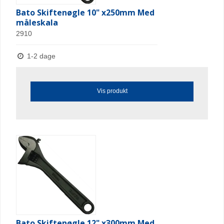
Bato Skiftenøgle 10" x250mm Med
måleskala
2910
1-2 dage
Vis produkt
Bato Skiftenøgle 12" x300mm Med