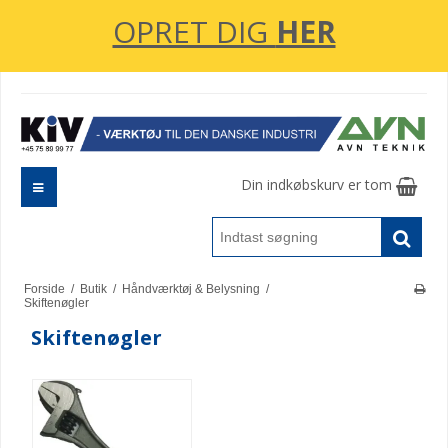
OPRET DIG
HER
Din indkøbskurv er tom
Forside
/
Butik
/
Håndværktøj & Belysning
/
Skiftenøgler
Skiftenøgler