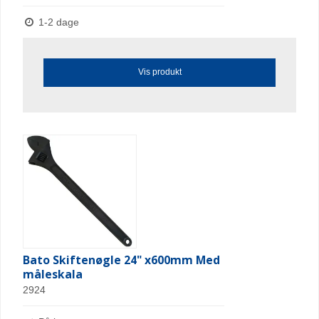
1-2 dage
Vis produkt
Bato Skiftenøgle 24" x600mm Med
måleskala
2924