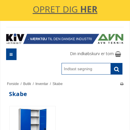
OPRET DIG
HER
Din indkøbskurv er tom
Forside
/
Butik
/
Inventar
/
Skabe
Skabe