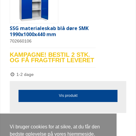
SSG materialeskab blå døre SMK
1990x1000x440 mm
702660106
KAMPAGNE! BESTIL 2 STK.
OG FÅ FRAGTFRIT LEVERET
1-2 dage
Vis produkt
Vi bruger cookies for at sikre, at du får den
bedste oplevelse på vores hjemmeside.