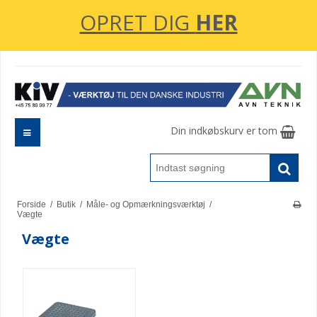
OPRET DIG
HER
Din indkøbskurv er tom
Forside
/
Butik
/
Måle- og Opmærkningsværktøj
/
Vægte
Vægte