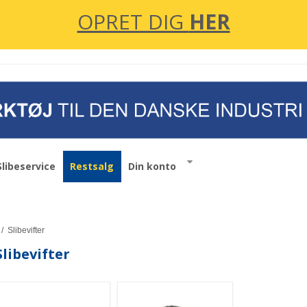
OPRET DIG
HER
Slibeservice
Restsalg
Din konto
/
Slibevifter
Slibevifter