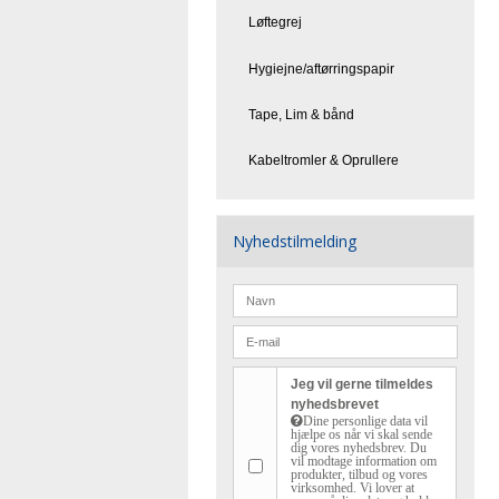
Løftegrej
Hygiejne/aftørringspapir
Tape, Lim & bånd
Kabeltromler & Oprullere
Nyhedstilmelding
Jeg vil gerne tilmeldes
nyhedsbrevet
Dine personlige data vil
hjælpe os når vi skal sende
dig vores nyhedsbrev. Du
vil modtage information om
produkter, tilbud og vores
virksomhed. Vi lover at