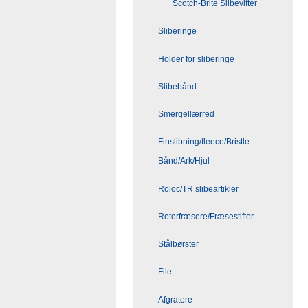
Scotch-Brite Slibevifter
Sliberinge
Holder for sliberinge
Slibebånd
Smergellærred
Finslibning/fleece/Bristle
Bånd/Ark/Hjul
Roloc/TR slibeartikler
Rotorfræsere/Fræsestifter
Stålbørster
File
Afgratere