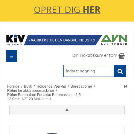
OPRET DIG
HER
Din indkøbskurv er tom
Forside
/
Butik
/
Holdende Værktøj
/
Borepatroner
/
Röhm for akku boremaskiner
/
Röhm Borepatron For akku Boremaskiner 1,5-
13,0mm 1/2"-20 Makita m.fl.