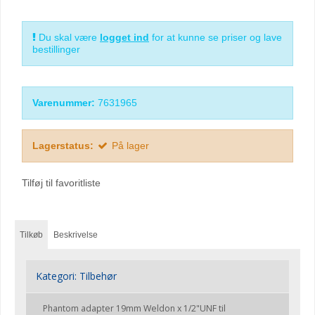
Du skal være
logget ind
for at kunne se priser og lave
bestillinger
Varenummer:
7631965
Lagerstatus:
På lager
Tilføj til favoritliste
Tilkøb
Beskrivelse
Kategori:
Tilbehør
Phantom adapter 19mm Weldon x 1/2"UNF til